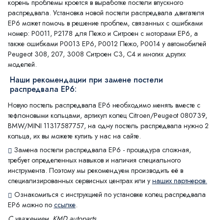
корень проблемы кроется в выработке постели впускного
распредвала. Установка новой постели распредвала двигателя
EP6 может помочь в решение проблем, связанных с ошибками
номер: P0011, P2178 для Пежо и Ситроен с моторами EP6, а
также ошибками P0013 EP6, P0012 Пежо, P0014 у автомобилей
Peugeot 308, 207, 3008 Ситроен С3, C4 и многих других
моделей.
Наши рекомендации при замене постели
распредвала EP6:
Новую постель распредвала EP6 необходимо менять вместе с
тефлоновыми кольцами, артикул колец Citroen/Peugeot 080739,
BMW/MINI 11317587757, на одну постель распредвала нужно 2
кольца, их вы можете купить у нас на сайте.
Замена постели распредвала EP6 - процедура сложная,
требует определенных навыков и наличия специального
инструмента. Поэтому мы рекомендуем производить её в
специализированных сервисных центрах или у
наших партнеров.
Ознакомиться с инструкцией по установке колец распредвала
EP6 можно по
ссылке
.
С уважением, KMD autoparts.