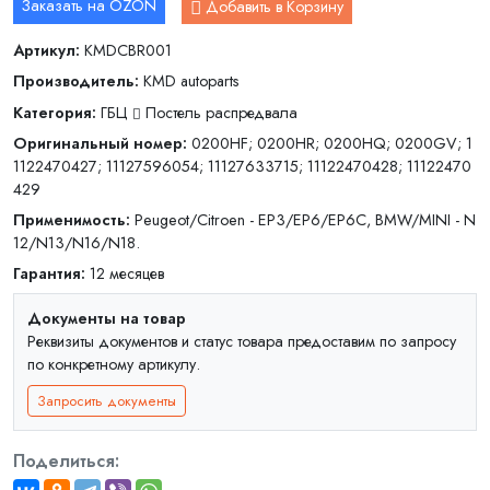
Заказать на OZON
Добавить в Корзину
Артикул:
KMDCBR001
Производитель:
KMD autoparts
Категория:
ГБЦ
Постель распредвала
Оригинальный номер:
0200HF; 0200HR; 0200HQ; 0200GV; 1
1122470427; 11127596054; 11127633715; 11122470428; 11122470
429
Применимость:
Peugeot/Citroen - EP3/EP6/EP6C, BMW/MINI - N
12/N13/N16/N18.
Гарантия:
12 месяцев
Документы на товар
Реквизиты документов и статус товара предоставим по запросу
по конкретному артикулу.
Запросить документы
Поделиться: