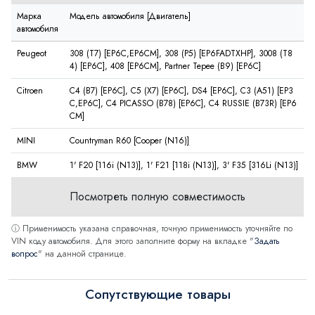
Марка
Модель автомобиля [Двигатель]
автомобиля
Peugeot
308 (T7) [EP6C,EP6CM], 308 (P5) [EP6FADTXHP], 3008 (T8
4) [EP6C], 408 [EP6CM], Partner Tepee (B9) [EP6C]
Citroen
C4 (B7) [EP6C], C5 (X7) [EP6C], DS4 [EP6C], C3 (A51) [EP3
C,EP6C], C4 PICASSO (B78) [EP6C], C4 RUSSIE (B73R) [EP6
CM]
MINI
Countryman R60 [Cooper (N16)]
BMW
1' F20 [116i (N13)], 1' F21 [118i (N13)], 3' F35 [316Li (N13)]
Посмотреть полную совместимость
ⓘ Применимость указана справочная, точную применимость уточняйте по
VIN коду автомобиля. Для этого заполните форму на вкладке "
Задать
вопрос
" на данной странице.
Сопутствующие товары