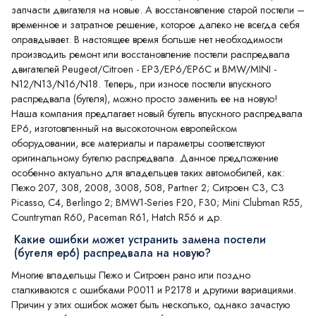
запчасти двигателя на новые. А восстановление старой постели –
временное и затратное решение, которое далеко не всегда себя
оправдывает. В настоящее время больше нет необходимости
производить ремонт или восстановление постели распредвала
двигателей Peugeot/Citroen - EP3/EP6/EP6C и BMW/MINI -
N12/N13/N16/N18. Теперь, при износе постели впускного
распредвала (бугеля), можно просто заменить ее на новую!
Наша компания предлагает новый бугель впускного распредвала
EP6, изготовленный на высокоточном европейском
оборудовании, все материалы и параметры соответствуют
оригинальному бугелю распредвала. Данное предложение
особенно актуально для владельцев таких автомобилей, как:
Пежо 207, 308, 2008, 3008, 508, Partner 2; Ситроен С3, С3
Picasso, С4, Berlingo 2; BMW1-Series F20, F30; Mini Clubman R55,
Countryman R60, Paceman R61, Hatch R56 и др.
Какие ошибки может устранить замена постели
(бугеля ep6) распредвала на новую?
Многие владельцы Пежо и Ситроен рано или поздно
сталкиваются с ошибками P0011 и P2178 и другими вариациями.
Причин у этих ошибок может быть несколько, однако зачастую