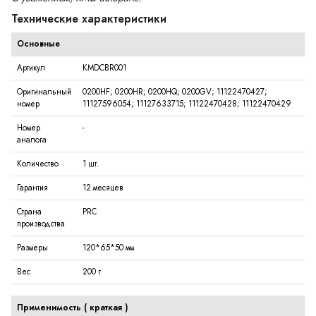
Технические характеристики
Основные
Артикул
KMDCBR001
Оригинальный
0200HF; 0200HR; 0200HQ; 0200GV; 11122470427;
номер
11127596054; 11127633715; 11122470428; 11122470429
Номер
-
аналога
Количество
1 шт.
Гарантия
12 месяцев
Страна
PRC
производства
Размеры
120*65*50 мм
Вес
200 г
Применимость (
краткая
)