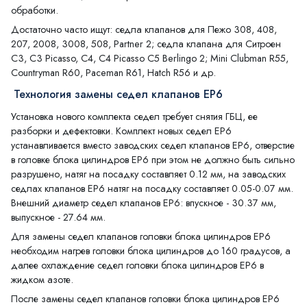
обработки.
Достаточно часто ищут: седла клапанов для Пежо 308, 408,
207, 2008, 3008, 508, Partner 2; седла клапана для Ситроен
С3, С3 Picasso, С4, С4 Picasso С5 Berlingo 2; Mini Clubman R55,
Countryman R60, Paceman R61, Hatch R56 и др.
Технология замены седел клапанов EP6
Установка нового комплекта седел требует снятия ГБЦ, ее
разборки и дефектовки. Комплект новых седел EP6
устанавливается вместо заводских седел клапанов EP6, отверстие
в головке блока цилиндров EP6 при этом не должно быть сильно
разрушено, натяг на посадку составляет 0.12 мм, на заводских
седлах клапанов EP6 натяг на посадку составляет 0.05-0.07 мм.
Внешний диаметр седел клапанов EP6: впускное - 30.37 мм,
выпускное - 27.64 мм.
Для замены седел клапанов головки блока цилиндров EP6
необходим нагрев головки блока цилиндров до 160 градусов, а
далее охлаждение седел головки блока цилиндров EP6 в
жидком азоте.
После замены седел клапанов головки блока цилиндров EP6