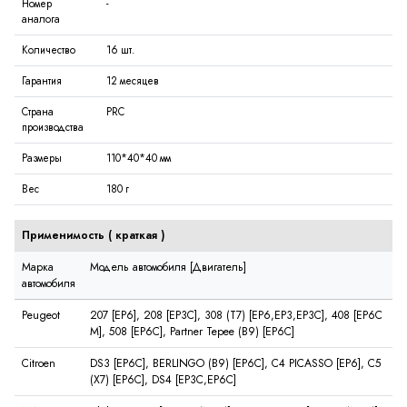
Номер
-
аналога
Количество
16 шт.
Гарантия
12 месяцев
Страна
PRC
производства
Размеры
110*40*40 мм
Вес
180 г
Применимость (
краткая
)
Марка
Модель автомобиля [Двигатель]
автомобиля
Peugeot
207 [EP6], 208 [EP3C], 308 (T7) [EP6,EP3,EP3C], 408 [EP6C
M], 508 [EP6C], Partner Tepee (B9) [EP6C]
Citroen
DS3 [EP6C], BERLINGO (B9) [EP6C], C4 PICASSO [EP6], C5
(X7) [EP6C], DS4 [EP3C,EP6C]