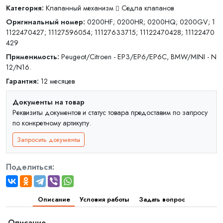
Категория:
Клапанный механизм
Седла клапанов
Оригинальный номер:
0200HF; 0200HR; 0200HQ; 0200GV; 1
1122470427; 11127596054; 11127633715; 11122470428; 11122470
429
Применимость:
Peugeot/Citroen - EP3/EP6/EP6C, BMW/MINI - N
12/N16.
Гарантия:
12 месяцев
Документы на товар
Реквизиты документов и статус товара предоставим по запросу
по конкретному артикулу.
Запросить документы
Поделиться:
Описание
Условия работы
Задать вопрос
Описание