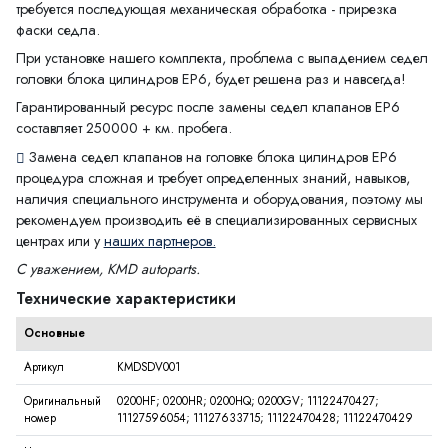
требуется последующая механическая обработка - прирезка
фаски седла.
При установке нашего комплекта, проблема с выпадением седел
головки блока цилиндров EP6, будет решена раз и навсегда!
Гарантированный ресурс после замены седел клапанов EP6
составляет 250000 + км. пробега.
Замена седел клапанов на головке блока цилиндров EP6
процедура сложная и требует определенных знаний, навыков,
наличия специального инструмента и оборудования, поэтому мы
рекомендуем производить её в специализированных сервисных
центрах или у
наших партнеров.
С уважением, KMD autoparts.
Технические характеристики
Основные
Артикул
KMDSDV001
Оригинальный
0200HF; 0200HR; 0200HQ; 0200GV; 11122470427;
номер
11127596054; 11127633715; 11122470428; 11122470429