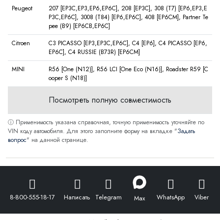
Peugeot
207 [EP3C,EP3,EP6,EP6C], 208 [EP3C], 308 (T7) [EP6,EP3,E
P3C,EP6C], 3008 (T84) [EP6,EP6C], 408 [EP6CM], Partner Te
pee (B9) [EP6CB,EP6C]
Citroen
C3 PICASSO [EP3,EP3C,EP6C], C4 [EP6], C4 PICASSO [EP6,
EP6C], C4 RUSSIE (B73R) [EP6CM]
MINI
R56 [One (N12)], R56 LCI [One Eco (N16)], Roadster R59 [C
ooper S (N18)]
Посмотреть полную совместимость
ⓘ Применимость указана справочная, точную применимость уточняйте по
VIN коду автомобиля. Для этого заполните форму на вкладке "
Задать
вопрос
" на данной странице.
8-800-555-18-17
Написать
Telegram
WhatsApp
Viber
Max