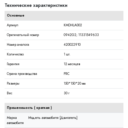
Технические характеристики
Основные
Артикул
KMDHLA002
Оригинальный номер
0942G2; 11331549633
Номер аналога
420022910
Количество
1 шт.
Гарантия
12 месяцев
Страна производства
PRC
Размеры
150*150*20 мм
Вес
30 г
Применимость (
краткая
)
Марка
Модель автомобиля [Двигатель]
автомобиля