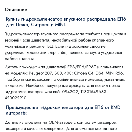
Описание
Купить гидрокомпенсатор впускного распредвала ЕП6
для Пежо, Ситроен и MINI.
Гидрокомпенсатор впускного распредвала требуется при цокоте в
верхней части двигателя, нестабильной работе клапанного
механизма и ремонте ГБЦ. Если гидрокомпенсатор не
удерживает масло или загрязнён, появляется стук и ухудшается
работа клапана.
Деталь подходит для двигателей EP3/EP6/EP6T и применяется
на моделях: Peugeot 207, 308, 408; Citroen C4, DS4; MINI R56.
Подбор также возможен по оригинальным номерам, указанным
в карточке. Наиболее популярные артикулы для поиска новых
гидрокомпенсаторов для еп6: 0942G2, 11331549633,
420022910.
Преимущества гидрокомпенсатора для ЕП6 от KMD
autoparts:
Деталь изготовлена на OEM-заводе с контролем размеров,
геометрии и качества материала. Для элементов клапанного