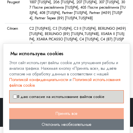
Peugeot
1007 [TU5JP4], 206 [TU5JP4], 207 [TU5JP4], 307 [TU5JP4], 30
7 После рестайлинга [TU5JP4], 405 После рестайлинга [TU
5JP4], 408 [TU5JP4], Partner [TU5JP4], Partner (M59) [TU5JP
4], Partner Tepee (B9) [TU5JP4,TU5JP4B]
Citroen
C2 [TU5JP4S], C3 [TU5JP4], C3 II [TU5JP4], BERLINGO (M59)
[TU5JP4], BERLINGO (B9) [TU5JP4,TU5JP4B], XSARA II [TU5J
P4], XSARA PICASSO [TU5JP4], C4 [TU5JP4], C4 (B7) [TU5JP
4]
Мы используем cookies
Посмотреть полную совместимость
Этот сайт использует файлы cookie для улучшения работы и
анализа трафика. Нажимая кнопку «Принять все», вы даёте
ⓘ Применимость указана справочная, точную применимость уточняйте по
согласие на обработку данных в соответствии с нашей
VIN коду автомобиля. Для этого заполните форму на вкладке "
Задать
Политикой конфиденциальности
и
Политикой использования
вопрос
" на данной странице.
файлов cookie
.
Я даю согласие на использование файлов cookie
Принять все
8-800-555-18-17
Написать
Telegram
WhatsApp
Viber
Max
Отклонить необязательные
©2026 KMD (kmd-autoparts.ru)