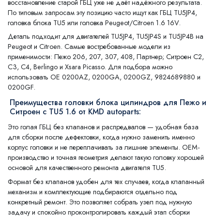
восстановление старой ГБЦ уже не даёт надёжного результата.
По типовым запросам эту позицию часто ищут как ГБЦ TU5JP4,
головка блока TU5 или головка Peugeot/Citroen 1.6 16V.
Деталь подходит для двигателей TU5JP4, TU5JP4S и TU5JP4B на
Peugeot и Citroen. Самые востребованные модели из
применимости: Пежо 206, 207, 307, 408, Партнер; Ситроен С2,
С3, С4, Berlingo и Xsara Picasso. Для подбора можно
использовать OE 0200AZ, 0200GA, 0200GZ, 9824689880 и
0200GF.
Преимущества головки блока цилиндров для Пежо и
Ситроен с TU5 1.6 от KMD autoparts:
Это голая ГБЦ без клапанов и распредвалов — удобная база
для сборки после дефектовки, когда нужно заменить именно
корпус головки и не переплачивать за лишние элементы. OEM-
производство и точная геометрия делают такую головку хорошей
основой для качественного ремонта двигателя TU5.
Формат без клапанов удобен для тех случаев, когда клапанный
механизм и комплектующие подбираются отдельно под
конкретный ремонт. Это позволяет собрать узел под нужную
задачу и спокойно проконтролировать каждый этап сборки