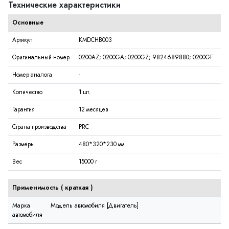
Технические характеристики
Основные
Артикул
KMDCHB003
Оригинальный номер
0200AZ; 0200GA; 0200GZ; 9824689880; 0200GF
Номер аналога
-
Количество
1 шт.
Гарантия
12 месяцев
Страна производства
PRC
Размеры
480*320*230 мм
Вес
15000 г
Применимость (
краткая
)
Марка
Модель автомобиля [Двигатель]
автомобиля