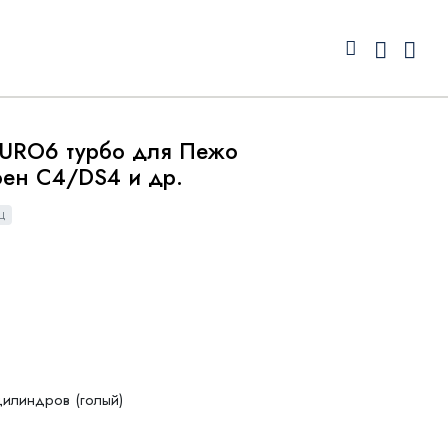
EURO6 турбо для Пежо
ен С4/DS4 и др.
Ц
илиндров (голый)