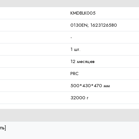
KMDBLK005
0130EN; 1623126580
-
1 шт.
12 месяцев
PRC
500*430*470 мм
32000 г
ль]