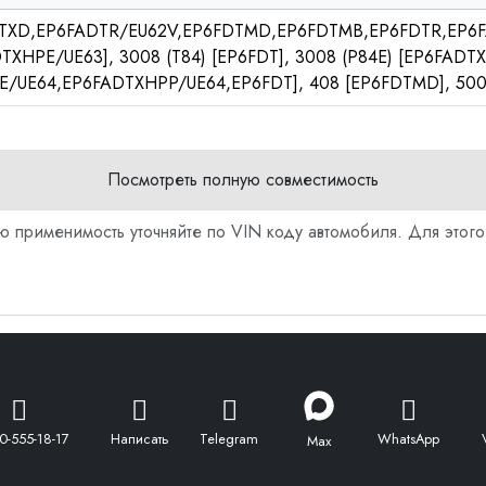
DTXD,EP6FADTR/EU62V,EP6FDTMD,EP6FDTMB,EP6FDTR,EP6FA
XHPE/UE63], 3008 (T84) [EP6FDT], 3008 (P84E) [EP6FAD
UE64,EP6FADTXHPP/UE64,EP6FDT], 408 [EP6FDTMD], 500
Посмотреть полную совместимость
ю применимость уточняйте по VIN коду автомобиля. Для этого
0-555-18-17
Написать
Telegram
WhatsApp
Max