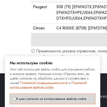
Peugeot
308 (T9) [EP6FADTX,EP6FA
EP6FADTXHPE/UE64,EP6FADT
DTXHPD/UE64,EP6FADTXHPE/
Citroen
C4 RUSSIE (B73R) [EP6FDTM]
ⓘ Применимость указана справочная, точну
вопрос
" на данной странице.
Мы используем cookies
Этот сайт использует файлы cookie для улучшения работы
и анализа трафика. Нажимая кнопку «Принять все», вы
даёте согласие на обработку данных в соответствии с
нашей
Политикой конфиденциальности
и
Политикой
использования файлов cookie
.
8-80
Я даю согласие на использование файлов cookie