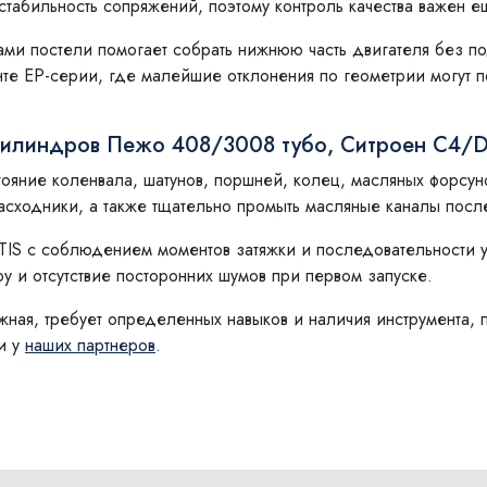
стабильность сопряжений, поэтому контроль качества важен 
ами постели помогает собрать нижнюю часть двигателя без п
те EP-серии, где малейшие отклонения по геометрии могут п
цилиндров Пежо 408/3008 тубо, Ситроен С4/D
ояние коленвала, шатунов, поршней, колец, масляных форсу
асходники, а также тщательно промыть масляные каналы посл
TIS с соблюдением моментов затяжки и последовательности 
у и отсутствие посторонних шумов при первом запуске.
ная, требует определенных навыков и наличия инструмента, 
и у
наших партнеров
.