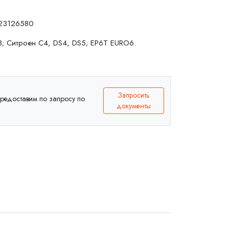
23126580
; Ситроен C4, DS4, DS5; EP6T EURO6.
Запросить
 предоставим по запросу по
документы