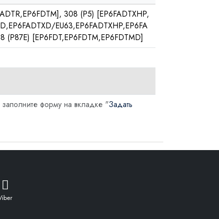
DTR,EP6FDTM], 308 (P5) [EP6FADTXHP,
TXD,EP6FADTXD/EU63,EP6FADTXHP,EP6FA
8 (P87E) [EP6FDT,EP6FDTM,EP6FDTMD]
 заполните форму на вкладке "
Задать
Viber