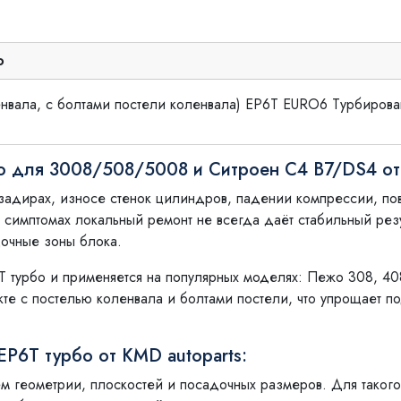
о
енвала, с болтами постели коленвала) EP6T EURO6 Турбирова
о для 3008/508/5008 и Ситроен С4 B7/DS4 от
 задирах, износе стенок цилиндров, падении компрессии, п
х симптомах локальный ремонт не всегда даёт стабильный ре
очные зоны блока.
 турбо и применяется на популярных моделях: Пежо 308, 408
кте с постелью коленвала и болтами постели, что упрощает по
P6T турбо от KMD autoparts:
м геометрии, плоскостей и посадочных размеров. Для такого