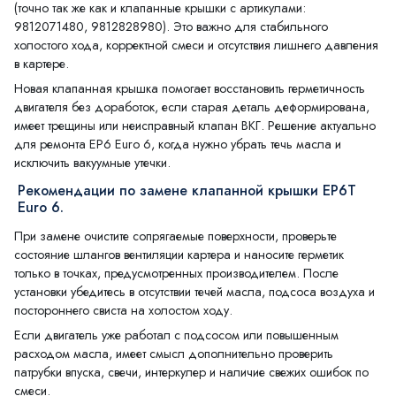
(точно так же как и клапанные крышки с артикулами:
9812071480, 9812828980). Это важно для стабильного
холостого хода, корректной смеси и отсутствия лишнего давления
в картере.
Новая клапанная крышка помогает восстановить герметичность
двигателя без доработок, если старая деталь деформирована,
имеет трещины или неисправный клапан ВКГ. Решение актуально
для ремонта EP6 Euro 6, когда нужно убрать течь масла и
исключить вакуумные утечки.
Рекомендации по замене клапанной крышки EP6T
Euro 6.
При замене очистите сопрягаемые поверхности, проверьте
состояние шлангов вентиляции картера и наносите герметик
только в точках, предусмотренных производителем. После
установки убедитесь в отсутствии течей масла, подсоса воздуха и
постороннего свиста на холостом ходу.
Если двигатель уже работал с подсосом или повышенным
расходом масла, имеет смысл дополнительно проверить
патрубки впуска, свечи, интеркулер и наличие свежих ошибок по
смеси.