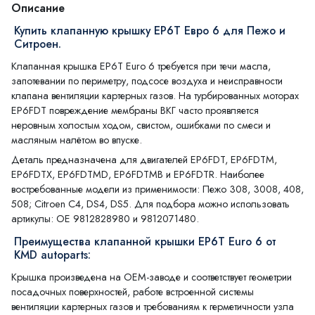
Описание
Купить клапанную крышку EP6T Евро 6 для Пежо и
Ситроен.
Клапанная крышка EP6T Euro 6 требуется при течи масла,
запотевании по периметру, подсосе воздуха и неисправности
клапана вентиляции картерных газов. На турбированных моторах
EP6FDT повреждение мембраны ВКГ часто проявляется
неровным холостым ходом, свистом, ошибками по смеси и
масляным налётом во впуске.
Деталь предназначена для двигателей EP6FDT, EP6FDTM,
EP6FDTX, EP6FDTMD, EP6FDTMB и EP6FDTR. Наиболее
востребованные модели из применимости: Пежо 308, 3008, 408,
508; Citroen C4, DS4, DS5. Для подбора можно использовать
артикулы: OE 9812828980 и 9812071480.
Преимущества клапанной крышки EP6T Euro 6 от
KMD autoparts:
Крышка произведена на OEM-заводе и соответствует геометрии
посадочных поверхностей, работе встроенной системы
вентиляции картерных газов и требованиям к герметичности узла