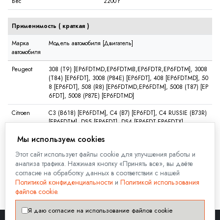
Вес
2200 г
Применимость (
краткая
)
Марка
Модель автомобиля [Двигатель]
автомобиля
Peugeot
308 (T9) [EP6FDTMD,EP6FDTMB,EP6FDTR,EP6FDTM], 3008
(T84) [EP6FDT], 3008 (P84E) [EP6FDT], 408 [EP6FDTMD], 50
8 [EP6FDT], 508 (R8) [EP6FDTMD,EP6FDTM], 5008 (T87) [EP
6FDT], 5008 (P87E) [EP6FDTMD]
Citroen
C3 (B618) [EP6FDTM], C4 (B7) [EP6FDT], C4 RUSSIE (B73R)
[EP6FDTM], DS5 [EP6FDT], DS4 [EP6FDT,EP6FDTX]
Мы используем cookies
Посмотреть полную совместимость
Этот сайт использует файлы cookie для улучшения работы и
анализа трафика. Нажимая кнопку «Принять все», вы даёте
ⓘ Применимость указана справочная, точную применимость уточняйте по
согласие на обработку данных в соответствии с нашей
VIN коду автомобиля. Для этого заполните форму на вкладке "
Задать
Политикой конфиденциальности
и
Политикой использования
вопрос
" на данной странице.
файлов cookie
.
Я даю согласие на использование файлов cookie