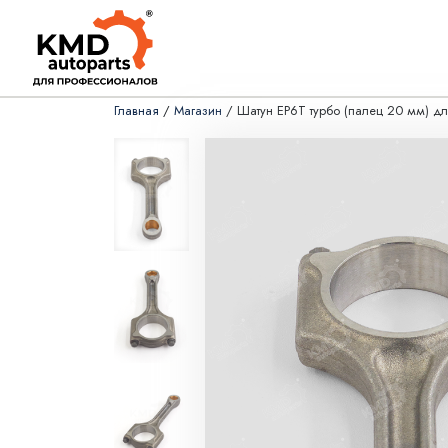
Главная
/
Магазин
/ Шатун EP6T турбо (палец 20 мм) д