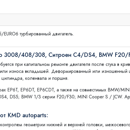
/EURO6 турбированный двигатель.
жо 3008/408/308, Ситроен С4/DS4, BMW F20/F
буется при капитальном ремонте двигателя после стука в кр
 или износа вкладышей. Деформированный или изношенный ш
 цилиндра, коленвала и поршня.
орах EP6T, EP6DT, EP6CDT, а также на совместимых BMW/MIN
 DS4, DS5; BMW 1/3 серии F20/F30; MINI Cooper S / JCW. Ар
от KMD autoparts:
 контролем геометрии нижней и верхней головки, межосевог