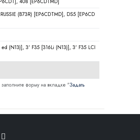
[EP6CDT], 408 [EP6CDTMD]
 RUSSIE (B73R) [EP6CDTMD], DS5 [EP6CD
i ed (N13)], 3' F35 [316Li (N13)], 3' F35 LCI
 заполните форму на вкладке "
Задать