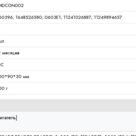
MDCON002
60396; 1648526580; 0603E1; 11241026887; 11249894657
шт.
2 месяцев
RC
00*90*30 мм
00 г
игатель]