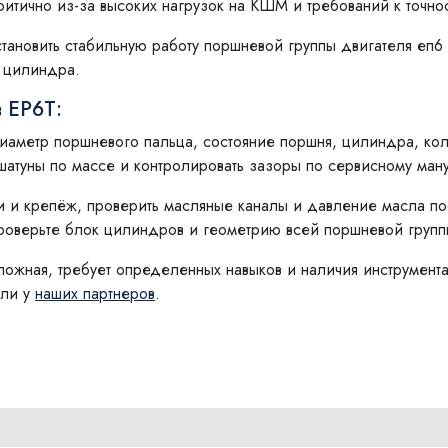
ритично из-за высоких нагрузок на КШМ и требований к точн
тановить стабильную работу поршневой группы двигателя еп6
 цилиндра.
 EP6T:
иаметр поршневого пальца, состояние поршня, цилиндра, ко
атуны по массе и контролировать зазоры по сервисному ману
 и крепёж, проверить масляные каналы и давление масла по
роверьте блок цилиндров и геометрию всей поршневой групп
ложная, требует определенных навыков и наличия инструмент
или у
наших партнеров
.