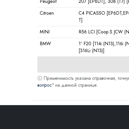
Peugeot
207 [EP6DT], 308 (T7)
Citroen
C4 PICASSO [EP6DT,EP6
T]
MINI
R56 LCI [Coop.S JCW (N
BMW
1' F20 [114i (N13),116i (
[316Li (N13)]
ⓘ Применимость указана справочная, точну
вопрос
" на данной странице.