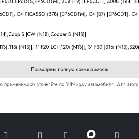
 [EP6DT,EP6DTS,EP6CDTM], 308 (T9) [EP6CDT], 3008 (T84) 
CDT], C4 PICASSO (B78) [EP6CDTM], C4 (B7) [EP6CDT], C4
14),Coop.S JCW (N18),Cooper S (N18)]
N13),118i (N13)], 1' F20 LCI [120i (N13)], 3' F30 [316i (N13),320
Посмотреть полную совместимость
ю применимость уточняйте по VIN коду автомобиля. Для этого