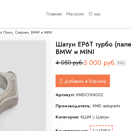
Главная
Магазин
О нас
ля Пежо, Ситроен, BMW и MINI
Шатун EP6T турбо (пале
BMW и MINI
3 000 руб.
4 050 руб.
РРЦ
Добавить в Корзину
Артикул:
KMDCON002
Производитель:
KMD autoparts
Категория:
КШМ
Шатун
Комплектация:
1 ШТУКА