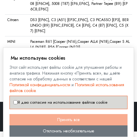
08 [EP6CM], 5008 (T87) [EP6,EP6C], Partner Tepee (B9) [EP
6CB,EP6C]
Citroen
DS3 [EP6C], C3 (A51) [EP3C,EP6C], C3 PICASSO [EP3], BER
LINGO (B9) [EP6C,EP6CB], C4 [EP6], C4 (B7) [EP6C], C5 (X
7) [EP6C]
MINI
Paceman R61 [Cooper (N16),Cooper ALL4 (N18),Cooper S AL
L4 (N18)], R56 [Cooper (N12)]
Мы используем cookies
Посмотреть полную совместимость
Этот сайт использует файлы cookie для улучшения работы и
анализа трафика. Нажимая кнопку «Принять все», вы даёте
ⓘ Применимость указана справочная, точную применимость уточняйте по
согласие на обработку данных в соответствии с нашей
VIN коду автомобиля. Для этого заполните форму на вкладке "
Задать
Политикой конфиденциальности
и
Политикой использования
вопрос
" на данной странице.
файлов cookie
.
Я даю согласие на использование файлов cookie
Принять все
8-800-555-18-17
Написать
Telegram
WhatsApp
Viber
Max
Отклонить необязательные