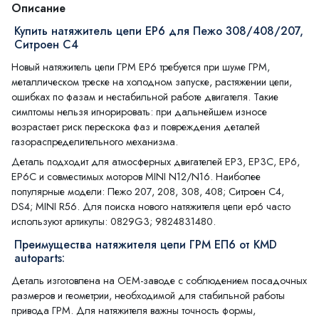
Описание
Купить натяжитель цепи ЕР6 для Пежо 308/408/207,
Ситроен С4
Новый натяжитель цепи ГРМ EP6 требуется при шуме ГРМ,
металлическом треске на холодном запуске, растяжении цепи,
ошибках по фазам и нестабильной работе двигателя. Такие
симптомы нельзя игнорировать: при дальнейшем износе
возрастает риск перескока фаз и повреждения деталей
газораспределительного механизма.
Деталь подходит для атмосферных двигателей EP3, EP3C, EP6,
EP6C и совместимых моторов MINI N12/N16. Наиболее
популярные модели: Пежо 207, 208, 308, 408; Ситроен С4,
DS4; MINI R56. Для поиска нового натяжителя цепи ep6 часто
используют артикулы: 0829G3; 9824831480.
Преимущества натяжителя цепи ГРМ ЕП6 от KMD
autoparts:
Деталь изготовлена на OEM-заводе с соблюдением посадочных
размеров и геометрии, необходимой для стабильной работы
привода ГРМ. Для натяжителя важны точность формы,