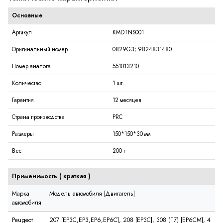
Основные
Артикул
KMDTNS001
Оригинальный номер
0829G3; 9824831480
Номер аналога
551013210
Количество
1 шт.
Гарантия
12 месяцев
Страна производства
PRC
Размеры
150*150*30 мм
Вес
200 г
Применимость (
краткая
)
Марка
Модель автомобиля [Двигатель]
автомобиля
Peugeot
207 [EP3C,EP3,EP6,EP6C], 208 [EP3C], 308 (T7) [EP6CM], 4