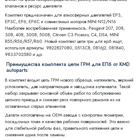
клапанов и ресурс двигателя.
Комплект предназначен для атмосферных двигателей EP3,
EP3C, EP6, EP6C и совместимых моторов MINI N12/N16.
Наиболее востребованная применимость: Peugeot 207, 208,
308, 408, 3008, 5008; Citroen C3 Picasso, C4, DS4; MINI
R55/R56/R57/R60. Новый комплект цепи грм для ep6 ищут,
используя артикулы: 9822827080, 0513C8, 0816J2, 081840,
9833702580 и др.
Преимущества комплекта цепи ГРМ для ЕП6 от KMD
autoparts:
В комплект входит цепь ГРМ нового образца, натяжитель, верхний
успокоитель, две направляющие и звёздочка коленвала. Такой
набор закрывает основной объём работ по обслуживанию
цепного привода и снижает риск повторного ремонта из-за
оставленных старых элементов.
Детали изготовлены на OEM-заводе с контролем геометрии,
посадочных точек и качества рабочих поверхностей. Это важно
для стабильной работы фаз, правильного натяжения цепи и
снижения шума после замены.