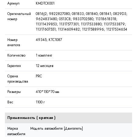
Артикул
KMDTCK001
Оригинальный
0816J2; 9822827080; 081833; 081840; 081841; 0829D3;
номер
9624831480; 0513C8; 9833702580; 11318618318;
11311439853; 11317577301; 11317533880; 11317533879;
11317607551; 11314609482; 11217588996; 11217534654
Номер
49345; KTC1087
аналога
Количество
1 комплект
Гарантия
12 месяцев
Страна
PRC
производства
Размеры
410*150*70 мм
Вес
1100 г
Применимость (
краткая
)
Марка
Модель автомобиля [Двигатель]
автомобиля