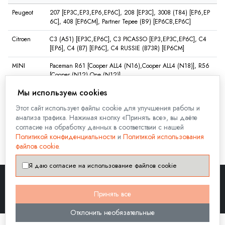
Peugeot
207 [EP3C,EP3,EP6,EP6C], 208 [EP3C], 3008 (T84) [EP6,EP
6C], 408 [EP6CM], Partner Tepee (B9) [EP6CB,EP6C]
Citroen
C3 (A51) [EP3C,EP6C], C3 PICASSO [EP3,EP3C,EP6C], C4
[EP6], C4 (B7) [EP6C], C4 RUSSIE (B73R) [EP6CM]
MINI
Paceman R61 [Cooper ALL4 (N16),Cooper ALL4 (N18)], R56
[Cooper (N12),One (N12)]
Мы используем cookies
Посмотреть полную совместимость
Этот сайт использует файлы cookie для улучшения работы и
анализа трафика. Нажимая кнопку «Принять все», вы даёте
ⓘ Применимость указана справочная, точную применимость уточняйте по
согласие на обработку данных в соответствии с нашей
VIN коду автомобиля. Для этого заполните форму на вкладке "
Задать
Политикой конфиденциальности
и
Политикой использования
вопрос
" на данной странице.
файлов cookie
.
Я даю согласие на использование файлов cookie
Принять все
8-800-555-18-17
Написать
Telegram
WhatsApp
Viber
Max
Отклонить необязательные
©2026 KMD (kmd-autoparts.ru)