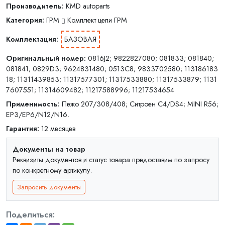
Производитель:
KMD autoparts
Категория:
ГРМ
Комплект цепи ГРМ
Комплектация:
БАЗОВАЯ
Оригинальный номер:
0816J2; 9822827080; 081833; 081840;
081841; 0829D3; 9624831480; 0513C8; 9833702580; 113186183
18; 11311439853; 11317577301; 11317533880; 11317533879; 1131
7607551; 11314609482; 11217588996; 11217534654
Применимость:
Пежо 207/308/408; Ситроен C4/DS4; MINI R56;
EP3/EP6/N12/N16.
Гарантия:
12 месяцев
Документы на товар
Реквизиты документов и статус товара предоставим по запросу
по конкретному артикулу.
Запросить документы
Поделиться: