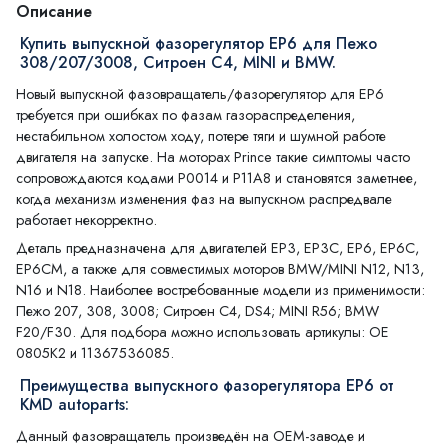
Описание
Купить выпускной фазорегулятор EP6 для Пежо
308/207/3008, Ситроен С4, MINI и BMW.
Новый выпускной фазовращатель/фазорегулятор для EP6
требуется при ошибках по фазам газораспределения,
нестабильном холостом ходу, потере тяги и шумной работе
двигателя на запуске. На моторах Prince такие симптомы часто
сопровождаются кодами P0014 и P11A8 и становятся заметнее,
когда механизм изменения фаз на выпускном распредвале
работает некорректно.
Деталь предназначена для двигателей EP3, EP3C, EP6, EP6C,
EP6CM, а также для совместимых моторов BMW/MINI N12, N13,
N16 и N18. Наиболее востребованные модели из применимости:
Пежо 207, 308, 3008; Ситроен С4, DS4; MINI R56; BMW
F20/F30. Для подбора можно использовать артикулы: OE
0805K2 и 11367536085.
Преимущества выпускного фазорегулятора EP6 от
KMD autoparts:
Данный фазовращатель произведён на OEM-заводе и