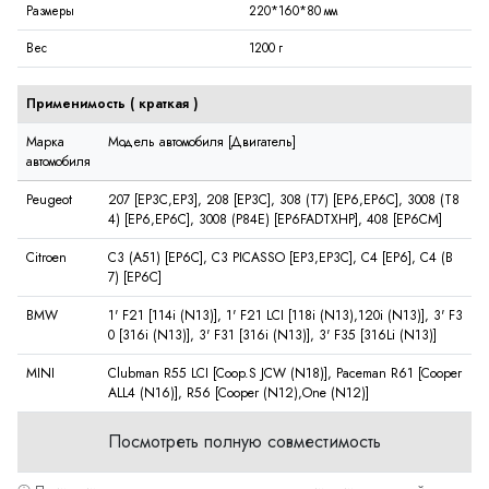
Размеры
220*160*80 мм
Вес
1200 г
Применимость (
краткая
)
Марка
Модель автомобиля [Двигатель]
автомобиля
Peugeot
207 [EP3C,EP3], 208 [EP3C], 308 (T7) [EP6,EP6C], 3008 (T8
4) [EP6,EP6C], 3008 (P84E) [EP6FADTXHP], 408 [EP6CM]
Citroen
C3 (A51) [EP6C], C3 PICASSO [EP3,EP3C], C4 [EP6], C4 (B
7) [EP6C]
BMW
1' F21 [114i (N13)], 1' F21 LCI [118i (N13),120i (N13)], 3' F3
0 [316i (N13)], 3' F31 [316i (N13)], 3' F35 [316Li (N13)]
MINI
Clubman R55 LCI [Coop.S JCW (N18)], Paceman R61 [Cooper
ALL4 (N16)], R56 [Cooper (N12),One (N12)]
Посмотреть полную совместимость