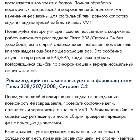
поставляется в комплекте с болтом. Точная обработка
посадочных поверхностей и корректная работа механизма
изменения фаз важны для стабильной тяги, ровного холостого
хода и предсказуемой работы системы VVT.
Новая муфта фазорегулятора помогает восстановить корректную
работу выпускного распредвала Пежо 308/Ситроен С4 без
доработок, если старый фазовращатель изношен, подклинивает
или уже выдаёт ошибки по деформации фаз. Это особенно
актуально при ремонте EP3/EP6, когда нужно убрать
повторяющиеся ошибки по синхронизации и вернуть нормальный
отклик двигателя.
Рекомендации по замене выпускного фазовращателя
Пежо 308/207/3008, Ситроен С4:
Перед установкой обезжирьте распредвал и посадочную
поверхность фазовращателя, проверьте состояние цепи,
натяжителя и управляющего клапана VVT. Работы выполняйте по
сервисному регламенту, а после сборки проверьте параметры
фаз с помощью диагностики.
Если двигатель уже запускался с выраженным треском на
холодную или есть признаки растянутой цепи, не ограничивайтесь