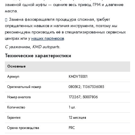
заменой одной муфты — оцените весь привод ГРМ и давление
масла.
Замена фазовращателя процедура сложная, требует
определенных навыков и наличия инструмента, поэтому мы
рекомендуем производить её в специализированных сервисных
центрах или у
наших партнеров
.
С уважением, KMD autoparts.
Технические характеристики
Основные
Артикул
KMDVTE001
Оригинальный номер
0805K2; 11367536085
Номер аналога
172267; 50007806
Количество
1 шт.
Гарантия
12 месяцев
Страна производства
PRC